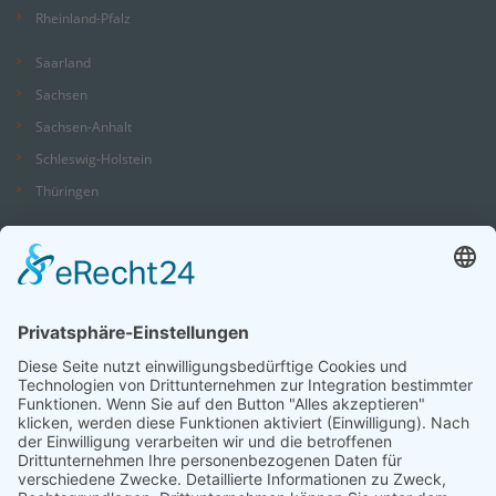
Rheinland-Pfalz
Saarland
Sachsen
Sachsen-Anhalt
Schleswig-Holstein
Thüringen
Ein Portal der
ProAgeMedia GmbH & Co. KG
.
Nutzungsbedingungen
Datenschutz
Impressum