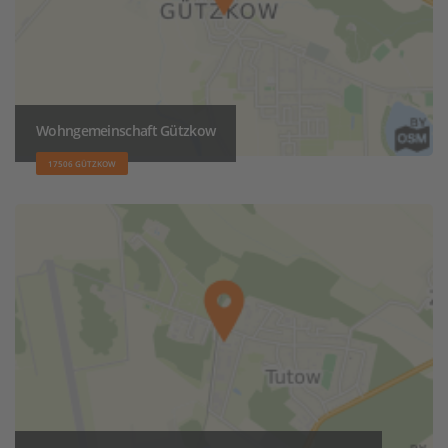
Wohn­gemein­schaft Gützkow
17506 GÜTZKOW