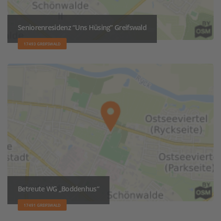
Seniorenresidenz “Uns Hüsing” Greifswald
17493 GREIFSWALD
Betreute WG „Boddenhus“
17491 GREIFSWALD