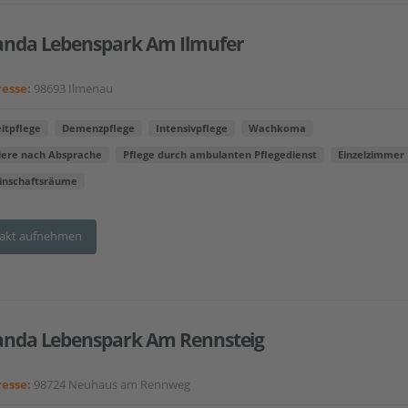
anda Lebenspark Am Ilmufer
esse:
98693 Ilmenau
itpflege
Demenzpflege
Intensivpflege
Wachkoma
iere nach Absprache
Pflege durch ambulanten Pflegedienst
Einzelzimmer
nschaftsräume
akt aufnehmen
anda Lebenspark Am Rennsteig
esse:
98724 Neuhaus am Rennweg