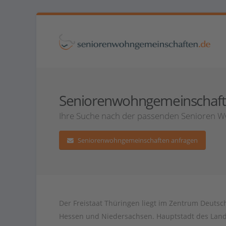
Seniorenwohngemeinschaften
Ihre Suche nach der passenden Senioren WG
Seniorenwohngemeinschaften anfragen
Der Freistaat Th
ü
ring
en
liegt
im
Z
ent
rum
De
utsc
H
essen
und
N
ied
ers
ach
sen
.
Hau
pt
stadt
des
Lan