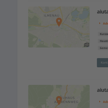
aiut
Adr
Kurzze
Haust
Gemei
Kont
aiut
Adr