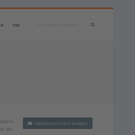
ER
FAQ
ayern
,
Ergebnisse auf Karte anzeigen
a
ft
,
die