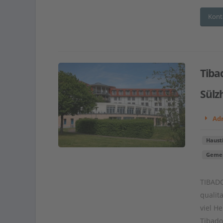
Kont
Tiba
Sülz
Adr
Haust
Gemei
TIBADO
qualit
viel H
Tibado“