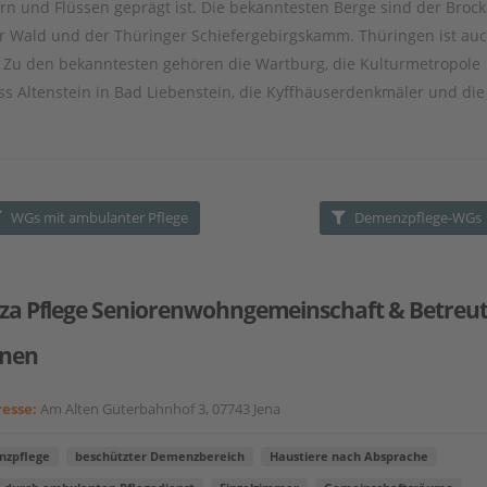
rn
und
Fl
ü
ss
en
g
ep
r
ä
gt
is
t
.
Die
be
kan
nt
est
en
Ber
ge
s
ind
der
Brock
r
Wald
und
der
Th
ü
ring
er
Sch
ief
er
ge
b
ir
g
sk
amm
.
Th
ü
ring
en
is
t
a
u
Z
u
den
be
kan
nt
est
en
ge
h
ö
ren
die
W
art
burg
,
die Kulturmetropole
ss
Al
ten
stein
in
Bad
Lie
ben
stein
,
die
Ky
ff
h
ä
user
den
km
ä
ler
und
die
WGs mit ambulanter Pflege
Demenzpflege-WGs
nza Pflege Seniorenwohngemeinschaft & Betreu
nen
esse:
Am Alten Güterbahnhof 3, 07743 Jena
zpflege
beschützter Demenzbereich
Haustiere nach Absprache