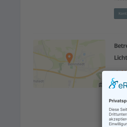
Kont
Betr
Lich
Adr
Pfleg
Kont