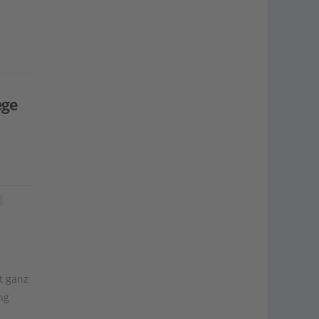
ege
t ganz
ng