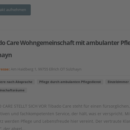
akt aufnehmen
do Care Wohngemeinschaft mit ambulanter Pfl
hayn
esse:
Am Haidberg 1, 99755 Ellrich OT Sülzhayn
iere nach Absprache
Pflege durch ambulanten Pflegedienst
Einzelzimmer
nschaftsräume
 CARE STELLT SICH VOR Tibado Care steht für einen fürsorglichen,
ativen und fachkompetenten Service, der hält, was er verspricht. Mi
erz werden Pflege und Lebensfreude hier vereint. Der vertraute Kla
, der abgel...