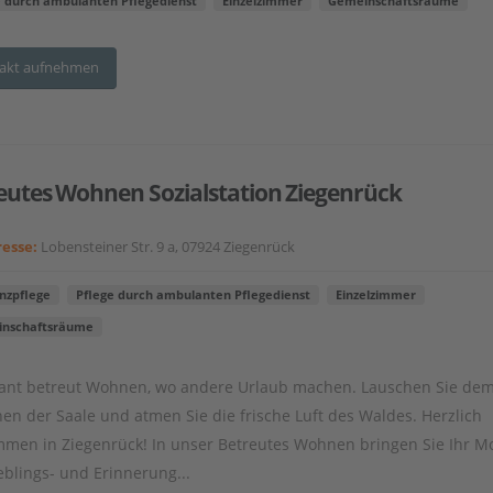
e durch ambulanten Pflegedienst
Einzelzimmer
Gemeinschaftsräume
akt aufnehmen
eutes Wohnen Sozialstation Ziegenrück
esse:
Lobensteiner Str. 9 a, 07924 Ziegenrück
zpflege
Pflege durch ambulanten Pflegedienst
Einzelzimmer
nschaftsräume
nt betreut Wohnen, wo andere Urlaub machen. Lauschen Sie de
en der Saale und atmen Sie die frische Luft des Waldes. Herzlich
mmen in Ziegenrück! In unser Betreutes Wohnen bringen Sie Ihr Mo
ieblings- und Erinnerung...