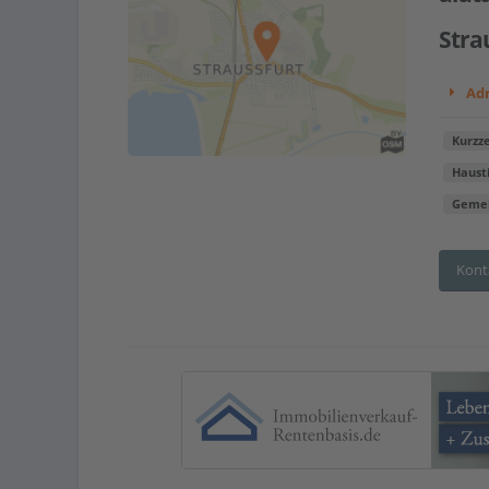
Stra
Adr
Kurzze
Haust
Gemei
Kont