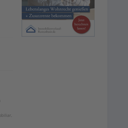
m
biliar,