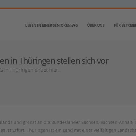
LEBEN IN EINER SENIOREN-WG
ÜBER UNS
FÜR BETREIB
 in Thüringen stellen sich vor
 in Thüringen endet hier.
h
lands
und
gren
z
t
an
die
Bundes
l
ä
nder
Sach
sen
,
Sach
sen
-
An
h
alt
,
B
d
es
is
t
Er
furt
.
Th
ü
ring
en
is
t
e
in
Land
mit
e
iner
vi
elf
ä
lt
igen
Lands
ch