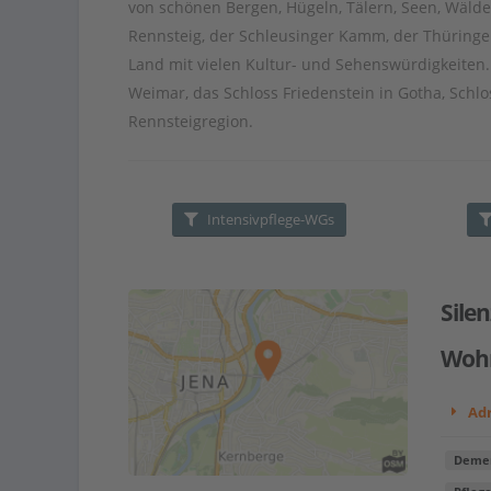
von
sch
ö
nen
Ber
gen
,
H
ü
gel
n
,
T
ä
l
ern
,
Seen
,
W
ä
ld
e
R
enn
ste
ig
,
der
Sch
le
using
er
K
amm
,
der
Th
ü
ring
e
Land
mit
v
iel
en
K
ult
ur
-
und
Se
hen
sw
ü
rd
ig
ke
it
en
.
Weimar, d
as
Sch
loss
Fried
enstein
in
Goth
a
,
Sch
lo
R
enn
ste
ig
region
.
Intensivpflege-WGs
Sile
Woh
Adr
Demen