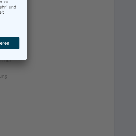
ht nur
mung