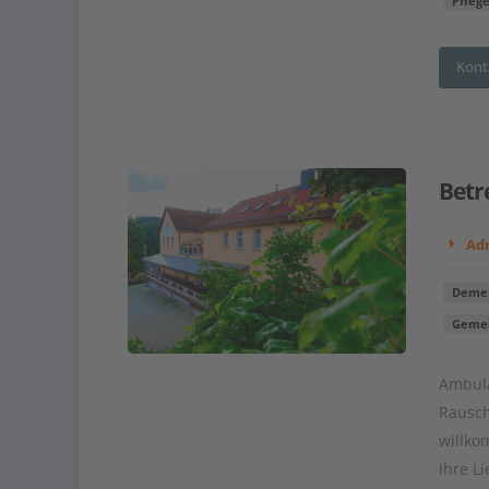
Pfleg
Kont
Betr
Adr
Demen
Gemei
Ambula
Rausch
willko
Ihre L