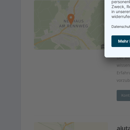
ReGe
Adr
Verhi
Pfleg
Der Be
wissen
Erfahr
vorzub
Kont
aiut