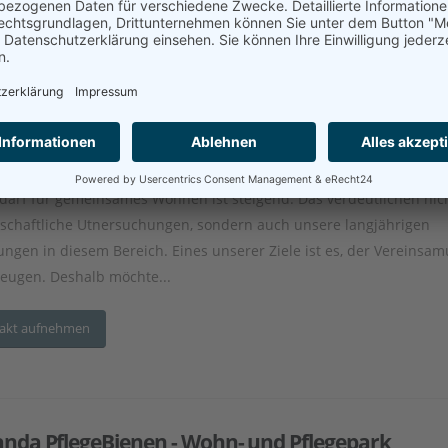
neration+ Senioren-Wohngemeinschaft
esse:
Sonneberger Str. 1, 98724 Neuhaus am Rennweg
nderungspflege
Demenzpflege
Haustiere nach Absprache
e durch ambulanten Pflegedienst
Einzelzimmer
Gemeinschaftsräume
darf für gemeinsames Wohnen ist steigend. Das verdeutlichen nic
schaftliche Utnersuchungen, sondern auch unsere langjährigen
ungen in diesem Bereich. Eines unserer Ziele ist es, der Vereinsa
eugen. Deshalb möchte...
akt aufnehmen
anda PflegeBienen - Wohn- und Pflegepark