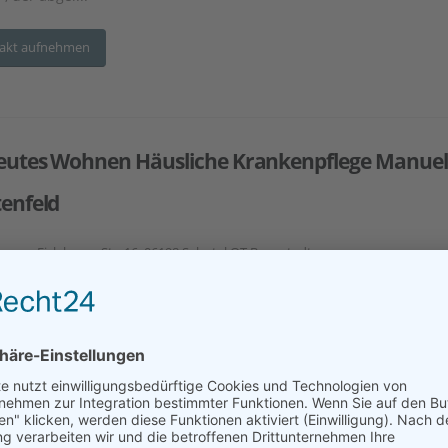
akt aufnehmen
eutes Wohnen Häusliche Krankenpflege Manue
tenfeld
esse:
Eislebener Str. 16, 06198 Salzatal OT Bennstedt
e durch ambulanten Pflegedienst
Einzelzimmer
Gemeinschaftsräume
akt aufnehmen