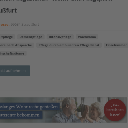
ußfurt
esse:
99634 Straußfurt
itpflege
Demenzpflege
Intensivpflege
Wachkoma
iere nach Absprache
Pflege durch ambulanten Pflegedienst
Einzelzimmer
nschaftsräume
akt aufnehmen