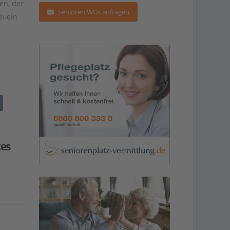
en
,
der
Senioren WGs anfragen
ch
e
in
tes