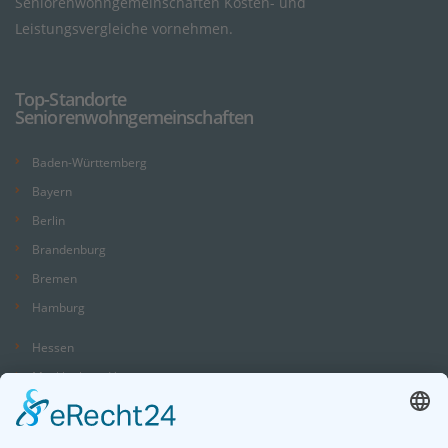
Seniorenwohngemeinschaften Kosten- und
Leistungsvergleiche vornehmen.
Top-Standorte
Seniorenwohngemeinschaften
Baden-Württemberg
Bayern
Berlin
Brandenburg
Bremen
Hamburg
Hessen
Mecklenburg-Vorpommern
Niedersachsen
Nordrhein-Westfalen