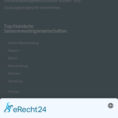
Seniorenwohngemeinschaften Kosten- und
Leistungsvergleiche vornehmen.
Top-Standorte
Seniorenwohngemeinschaften
Baden-Württemberg
Bayern
Berlin
Brandenburg
Bremen
Hamburg
Hessen
Mecklenburg-Vorpommern
Niedersachsen
Nordrhein-Westfalen