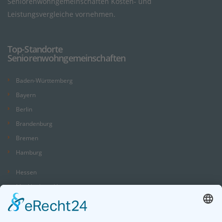
Seniorenwohngemeinschaften Kosten- und
Leistungsvergleiche vornehmen.
Top-Standorte
Seniorenwohngemeinschaften
Baden-Württemberg
Bayern
Berlin
Brandenburg
Bremen
Hamburg
Hessen
Mecklenburg-Vorpommern
Niedersachsen
Nordrhein-Westfalen