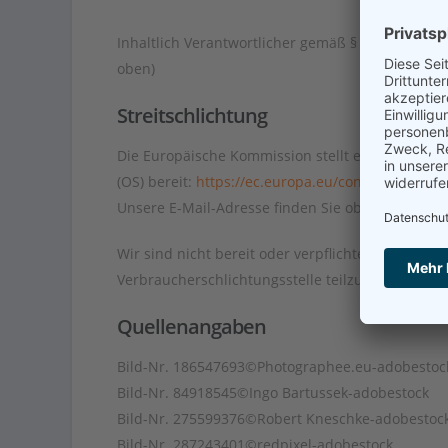
Inhaltlich Verantwortlicher gemäß § 55 Abs. 2 RSt
oben)
Streitschlichtung
Die Europäische Kommission stellt eine Plattform
(OS) bereit:
https://ec.europa.eu/consumers/odr.
Unsere E-Mail-Adresse finden Sie oben im Impr
Wir sind nicht bereit oder verpflichtet, an Streit
Verbraucherschlichtungsstelle teilzunehmen.
Quellenangaben
Bild-Nr. 186547693©Photographee.eu-adobestoc
Bild-Nr. 84918545©Ingo Bartussek-adobestock
Bild-Nr. 275599376©Robert Kneschke-adobestoc
Bild-Nr. 287243401©redpixel-adobestock