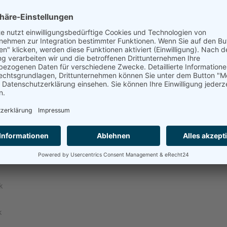
V: Kurt Schüller (Anschrift wie
 zur Online-Streitbeilegung
essum.
beilegungsverfahren vor einer
k
k