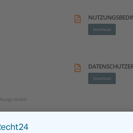
NUTZUNGSBED
Download
DATENSCHUTZE
Download
waltungs-GmbH
hüller