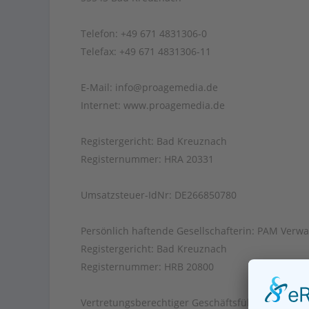
Telefon: +49 671 4831306-0
Telefax: +49 671 4831306-11
E-Mail: info@proagemedia.de
Internet: www.proagemedia.de
Registergericht: Bad Kreuznach
Registernummer: HRA 20331
Umsatzsteuer-IdNr: DE266850780
Persönlich haftende Gesellschafterin: PAM Ver
Registergericht: Bad Kreuznach
Registernummer: HRB 20800
Vertretungsberechtiger Geschäftsführer: Kurt Sc