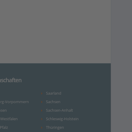
schaften
Saarland
urg-Vorpommern
Sachsen
hsen
Sachsen-Anhalt
-Westfalen
Schleswig-Holstein
Pfalz
Thüringen