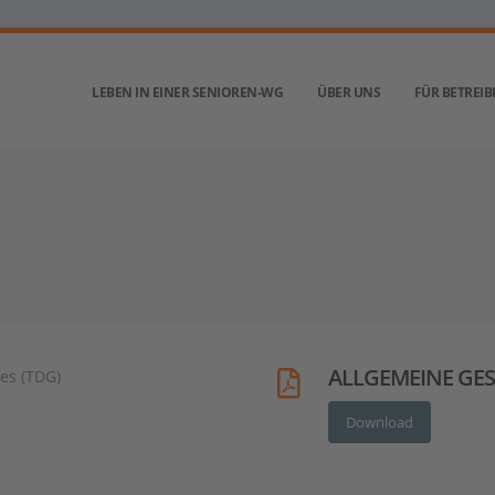
LEBEN IN EINER SENIOREN-WG
ÜBER UNS
FÜR BETREIB
ALLGEMEINE GE
es (TDG)
Download