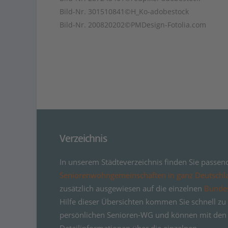
Bild-Nr. 301510841©H_Ko-adobestock
Bild-Nr. 200820202©PMDesign-Fotolia.com
Verzeichnis
In unserem Städteverzeichnis finden Sie passen
Seniorenwohngemeinschaften in ganz Deutschl
zusätzlich ausgewiesen auf die einzelnen
Bunde
Hilfe dieser Übersichten kommen Sie schnell zu 
persönlichen Senioren-WG und können mit den