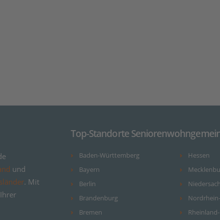
Top-Standorte Seniorenwohngemein
de
Baden-Württemberg
Hessen
and
und
Bayern
Mecklenb
sländer
. Mit
Berlin
Niedersac
Ihrer
Brandenburg
Nordrhein
Bremen
Rheinland-