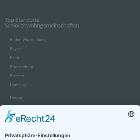
Top-Standorte
Seniorenwohngemeinschaften
Baden-Württemberg
Bayern
Berlin
Brandenburg
Bremen
Hamburg
Hessen
Mecklenburg-Vorpommern
Niedersachsen
Nordrhein-Westfalen
Rheinland-Pfalz