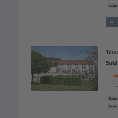
Gemei
Kont
Tiba
Sülz
Adr
En
Haust
Gemei