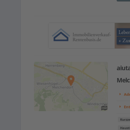
aiut
Melc
Adr
En
Kurzze
Haust