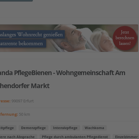
anda PflegeBienen - Wohngemeinschaft Am
hendorfer Markt
esse:
99097 Erfurt
tfernung:
50 km
itpflege
Demenzpflege
Intensivpflege
Wachkoma
iere nach Absprache
Pflege durch ambulanten Pflegedienst
Einzelzimmer