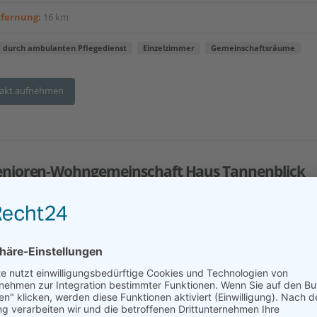
tfernung:
16 km
e durch ambulanten Pflegedienst
Einzelzimmer
Gemeinschaftsräume
akt aufnehmen
enioren-Wohngemeinschaft Haus Tannenblick
esse:
56414 Bilkheim
tfernung:
18 km
e durch ambulanten Pflegedienst
Einzelzimmer
Gemeinschaftsräume
akt aufnehmen