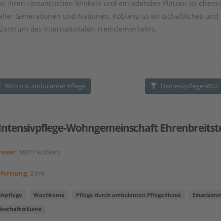
mit ihren romantischen Winkeln und einladenden Plätzen ist ebens
ler Generationen und Nationen. Koblenz ist wirtschaftliches und
 Zentrum des internationalen Fremdenverkehrs.
WGs mit ambulanter Pflege
Demenzpflege-WGs
Intensivpflege-Wohngemeinschaft Ehrenbreitst
esse:
56077 Koblenz
tfernung:
2 km
ivpflege
Wachkoma
Pflege durch ambulanten Pflegedienst
Einzelzim
nschaftsräume