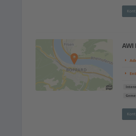
Kont
AWI 
Adr
En
Intens
Gemei
Kont