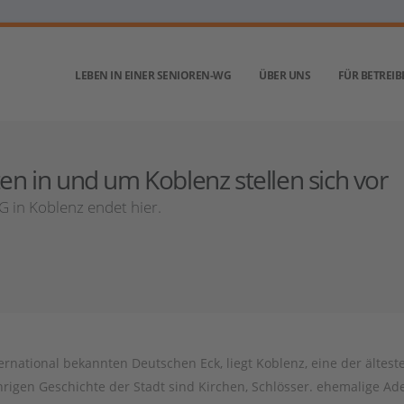
LEBEN IN EINER SENIOREN-WG
ÜBER UNS
FÜR BETREIB
 in und um Koblenz stellen sich vor
 in Koblenz endet hier.
national bekannten Deutschen Eck, liegt Koblenz, eine der ältest
rigen Geschichte der Stadt sind Kirchen, Schlösser. ehemalige Ad