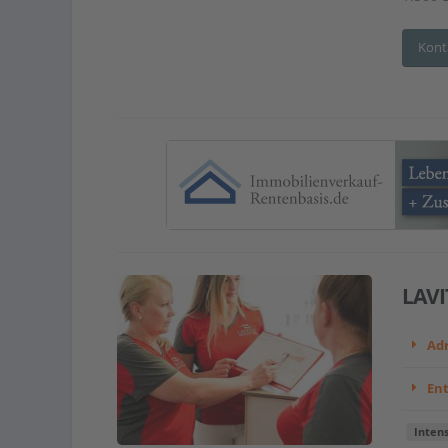
Kont
LAVI
Adr
En
Intens