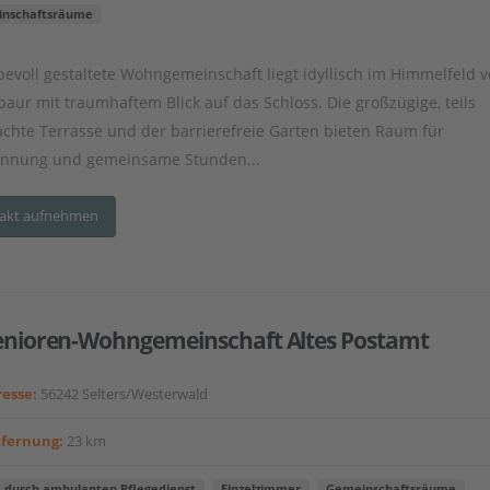
nschaftsräume
ebevoll gestaltete Wohngemeinschaft liegt idyllisch im Himmelfeld 
aur mit traumhaftem Blick auf das Schloss. Die großzügige, teils
chte Terrasse und der barrierefreie Garten bieten Raum für
annung und gemeinsame Stunden...
akt aufnehmen
enioren-Wohngemeinschaft Altes Postamt
esse:
56242 Selters/Westerwald
tfernung:
23 km
e durch ambulanten Pflegedienst
Einzelzimmer
Gemeinschaftsräume