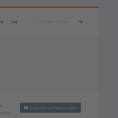
ER
FAQ
en
Ergebnisse auf Karte anzeigen
elshöfe