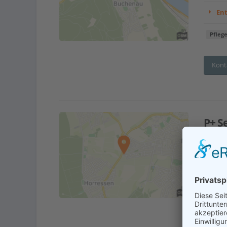
En
Pfleg
Kont
P+ S
Adr
En
Pfleg
Kont