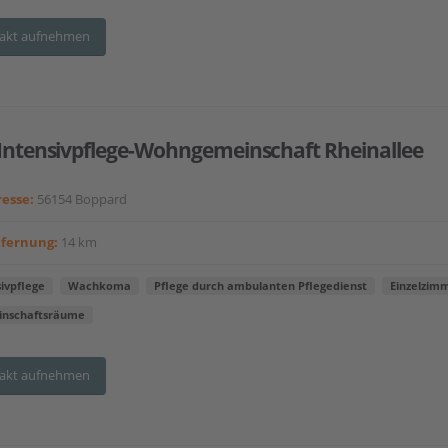
akt aufnehmen
Intensivpflege-Wohngemeinschaft Rheinallee
esse:
56154 Boppard
tfernung:
14 km
ivpflege
Wachkoma
Pflege durch ambulanten Pflegedienst
Einzelzim
nschaftsräume
akt aufnehmen