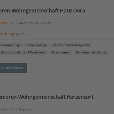
oren-Wohngemeinschaft Haus Dora
esse:
56235 Ransbach-Baumbach
tfernung:
14 km
nderungspflege
Demenzpflege
Haustiere nach Absprache
e durch ambulanten Pflegedienst
Einzelzimmer
Gemeinschaftsräume
akt aufnehmen
enioren-Wohngemeinschaft Herzensort
esse:
56154 Boppard