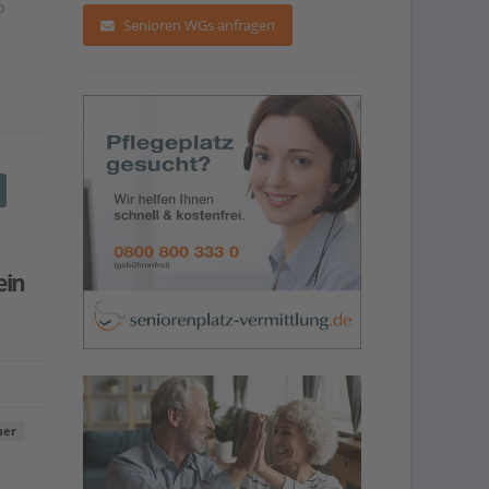
o
Senioren WGs anfragen
ein
mer