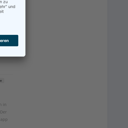
ft
he
h in
 Der
napp