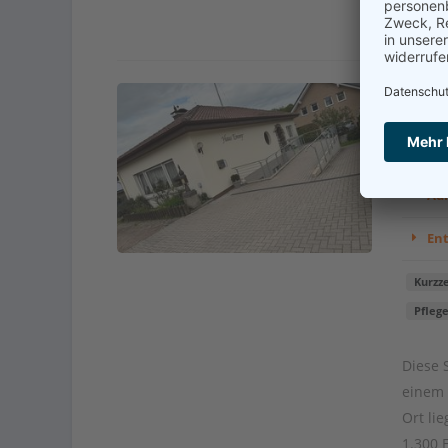
Pfle
Hau
Adr
En
Kurzze
Pfleg
Diese 
einem 
Ort li
1.300 