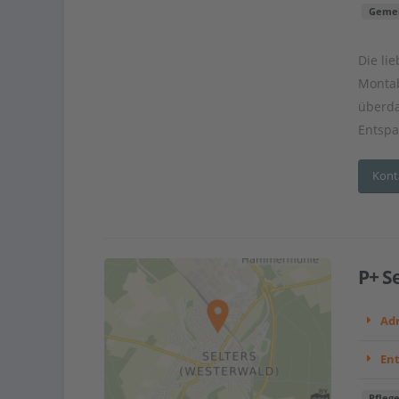
Gemei
Die li
Montab
überda
Entsp
Kont
P+ S
Adr
En
Pfleg