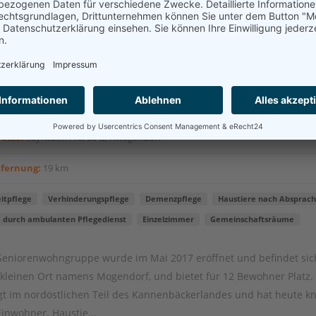
gedienst Sicher Vital Senioren-Wohngemeinscha
s Emmy
esse:
Sayntalstr. 16, 56424 Mogendorf
tfernung:
19 km
itpflege
Verhinderungspflege
Demenzpflege
Haustiere nach Absprac
e durch ambulanten Pflegedienst
Einzelzimmer
Gemeinschaftsräume
Seniorenwohngruppe wurde im Mai 2017 eröffnet und befindet sic
kleinen Ort namens Mogendorf, und bietet für 12 Bewohner Platz.
egt im nordöstlichen Teil des Kannenbäckerlandes und hat heute k
Einwohner. Haustie...