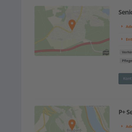
Seni
Adr
En
Verhi
Pfleg
Kont
P+ S
Adr