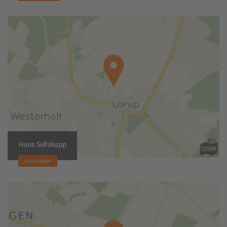
Haus Sellskupp
26901 LORUP