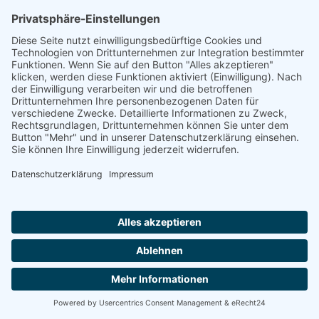
Wohngruppe für Menschen mit Demenz Bloherfelde
26129 OLDENBURG
Tagespflege und WG Haus Greta
26903 SURWOLD
Wohnen, leben und pflegen in Friesoythe und Umgebung
Friesoythe Der Bevölkerungsdichte der Region entspricht das Angebot