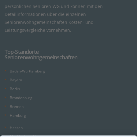
persönlichen Senioren-WG und können mit den
Detailinformationen über die einzelnen
Seniorenwohngemeinschaften Kosten- und
Leistungsvergleiche vornehmen.
Top-Standorte
Seniorenwohngemeinschaften
Baden-Württemberg
Bayern
Berlin
Brandenburg
Bremen
Hamburg
Hessen
Mecklenburg-Vorpommern