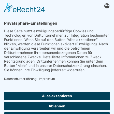
Niedersachsen
Nordrhein-Westfalen
Rheinland-Pfalz
Saarland
Sachsen
Sachsen-Anhalt
Schleswig-Holstein
Thüringen
Sie suchen einen Platz in einer
Seniorenwohngemeinschaft?
Wir sind auch telefonisch für Sie da und helfen.
Montag-Freitag von 8:00 - 16:30 Uhr
Ein Portal der
ProAgeMedia GmbH & Co. KG
.