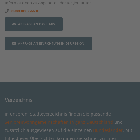
Informationen zu Angeboten der Region unter
0800 800 666 0
ANFRAGE AN DAS HAUS
ANFRAGE AN EINRICHTUNGEN DER REGION
Verzeichnis
In unserem Städteverzeichnis finden Sie passende
Seniorenwohngemeinschaften in ganz Deutschland
und
zusätzlich ausgewiesen auf die einzelnen
Bundesländer
. Mit
Hilfe dieser Übersichten kommen Sie schnell zu Ihrer