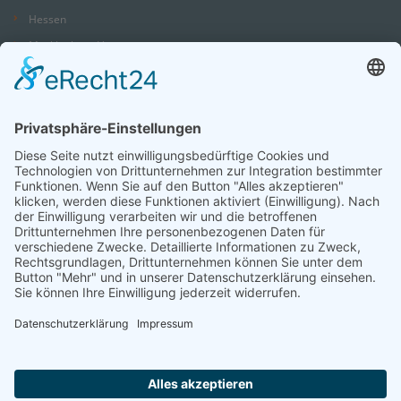
Hessen
Mecklenburg-Vorpommern
Niedersachsen
Nordrhein-Westfalen
Rheinland-Pfalz
Saarland
Sachsen
Sachsen-Anhalt
Schleswig-Holstein
Thüringen