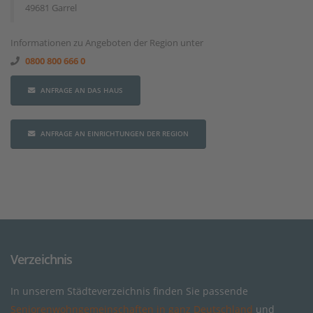
49681 Garrel
Informationen zu Angeboten der Region unter
0800 800 666 0
ANFRAGE AN DAS HAUS
ANFRAGE AN EINRICHTUNGEN DER REGION
Verzeichnis
In unserem Städteverzeichnis finden Sie passende
Seniorenwohngemeinschaften in ganz Deutschland
und