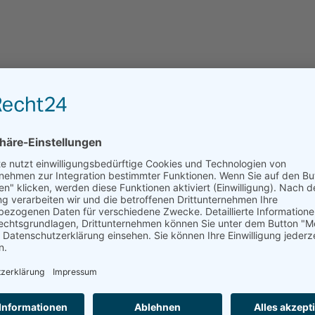
ege
beschützter Demenzbereich
geschlossener Demenzbereich
Hier sind die aktuellen Informationen zu
Seniorenwohngemeinschaften und freien Zimmern 
Region. Kompakt!
ANFRAGE AN EINRICHTUNGEN DER REGION