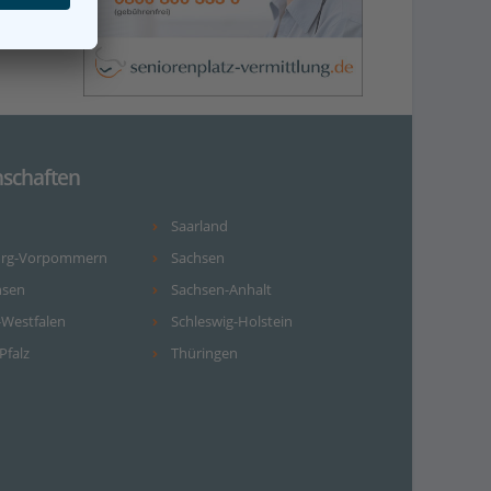
schaften
Saarland
urg-Vorpommern
Sachsen
hsen
Sachsen-Anhalt
-Westfalen
Schleswig-Holstein
Pfalz
Thüringen