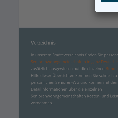
Verzeichnis
In unserem Städteverzeichnis finden Sie passen
Seniorenwohngemeinschaften in ganz Deutschl
zusätzlich ausgewiesen auf die einzelnen
Bunde
Hilfe dieser Übersichten kommen Sie schnell zu 
persönlichen Senioren-WG und können mit den
Detailinformationen über die einzelnen
Seniorenwohngemeinschaften Kosten- und Leist
vornehmen.