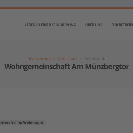
LEBEN IN EINER SENIOREN-WG
ÜBER UNS
FÜR BETREIB
DEUTSCHLAND
INGOLSTADT
PÄSENTATION
Wohngemeinschaft Am Münzbergtor
arrierefrei im Wohnraum