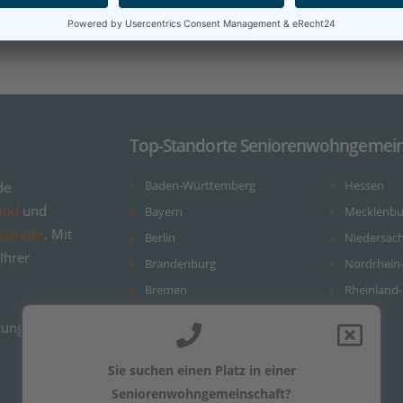
Top-Standorte Seniorenwohngemein
de
Baden-Württemberg
Hessen
and
und
Bayern
Mecklenb
sländer
. Mit
Berlin
Niedersac
Ihrer
Brandenburg
Nordrhein
Bremen
Rheinland-
Hamburg
ungsvergleiche
Sie suchen einen Platz in einer
Seniorenwohngemeinschaft?