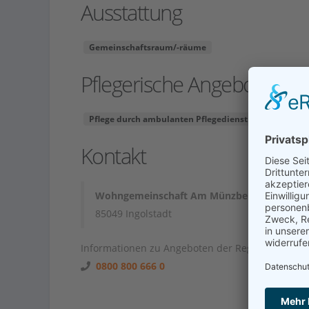
Ausstattung
Gemeinschaftsraum/-räume
Pflegerische Angebote
Pflege durch ambulanten Pflegedienst
Demenzpfl
Kontakt
Wohngemeinschaft Am Münzbergtor
85049 Ingolstadt
Informationen zu Angeboten der Region unter
0800 800 666 0