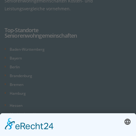
Seniorenwohngemeinschaften Kosten- und
Leistungsvergleiche vornehmen.
Top-Standorte
Seniorenwohngemeinschaften
Baden-Württemberg
Bayern
Berlin
Brandenburg
Bremen
Hamburg
Hessen
Mecklenburg-Vorpommern
Niedersachsen
Nordrhein-Westfalen