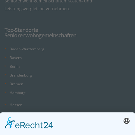
Seniorenwohngemeinschaften Kosten- und
Leistungsvergleiche vornehmen.
Top-Standorte
Seniorenwohngemeinschaften
Baden-Württemberg
Bayern
Berlin
Brandenburg
Bremen
Hamburg
Hessen
Mecklenburg-Vorpommern
Niedersachsen
Nordrhein-Westfalen