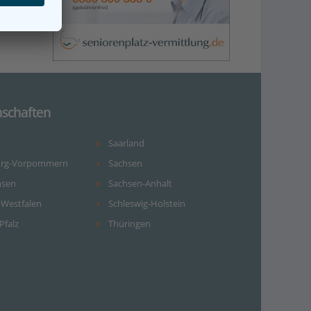
schaften
Saarland
urg-Vorpommern
Sachsen
hsen
Sachsen-Anhalt
-Westfalen
Schleswig-Holstein
Pfalz
Thüringen