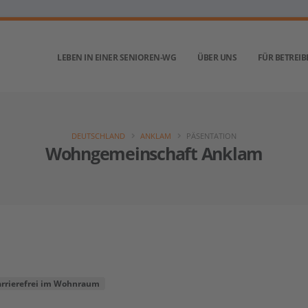
LEBEN IN EINER SENIOREN-WG
ÜBER UNS
FÜR BETREIB
DEUTSCHLAND
ANKLAM
PÄSENTATION
Wohngemeinschaft Anklam
arrierefrei im Wohnraum