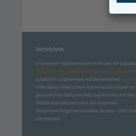
Verzeichnis
In unserem Städteverzeichnis finden Sie passen
Seniorenwohngemeinschaften in ganz Deutschl
zusätzlich ausgewiesen auf die einzelnen
Bunde
Hilfe dieser Übersichten kommen Sie schnell zu 
persönlichen Senioren-WG und können mit den
Detailinformationen über die einzelnen
Seniorenwohngemeinschaften Kosten- und Leist
vornehmen.