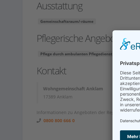
Ausstattung
Gemeinschaftsraum/-räume
Pflegerische Angebote
Pflege durch ambulanten Pflegedienst
Tagespfleg
Kontakt
Wohngemeinschaft Anklam
17389 Anklam
Informationen zu Angeboten der Region unter
0800 800 666 0