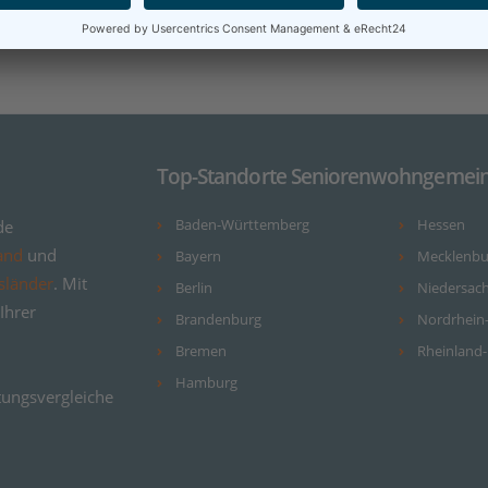
Top-Standorte Seniorenwohngemein
de
Baden-Württemberg
Hessen
and
und
Bayern
Mecklenb
sländer
. Mit
Berlin
Niedersac
Ihrer
Brandenburg
Nordrhein
Bremen
Rheinland-
Hamburg
ungsvergleiche