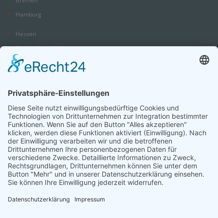
Hamburg
Hessen
Mecklenburg-Vorpommern
Niedersachsen
Nordrhein-Westfalen
Rheinland-Pfalz
Saarland
Sachsen
Sachsen-Anhalt
Schleswig-Holstein
Thüringen
Sie suchen einen Platz in einer