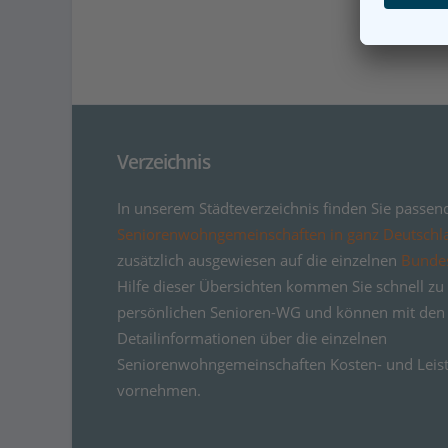
Verzeichnis
In unserem Städteverzeichnis finden Sie passen
Seniorenwohngemeinschaften in ganz Deutschl
zusätzlich ausgewiesen auf die einzelnen
Bunde
Hilfe dieser Übersichten kommen Sie schnell zu 
persönlichen Senioren-WG und können mit den
Detailinformationen über die einzelnen
Seniorenwohngemeinschaften Kosten- und Leist
vornehmen.