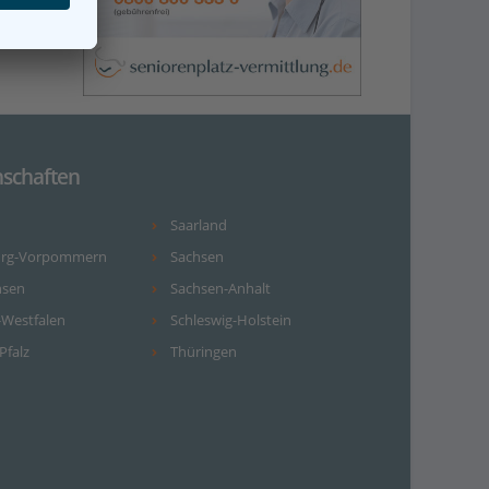
schaften
Saarland
urg-Vorpommern
Sachsen
hsen
Sachsen-Anhalt
-Westfalen
Schleswig-Holstein
Pfalz
Thüringen