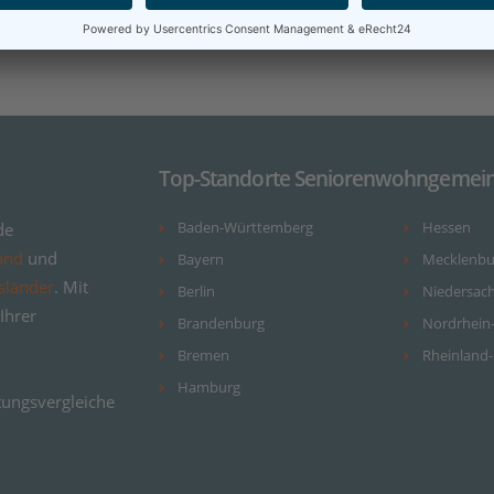
Top-Standorte Seniorenwohngemein
de
Baden-Württemberg
Hessen
and
und
Bayern
Mecklenb
sländer
. Mit
Berlin
Niedersac
Ihrer
Brandenburg
Nordrhein
Bremen
Rheinland-
Hamburg
ungsvergleiche