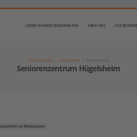
LEBEN IN EINER SENIOREN-WG
ÜBER UNS
FÜR BETREIB
DEUTSCHLAND
HÜGELSHEIM
PÄSENTATION
Seniorenzentrum Hügelsheim
arrierefrei im Wohnraum