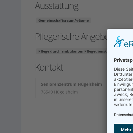
Ausstattung
Gemeinschaftsraum/-räume
Pflegerische Angebote
Pflege durch ambulanten Pflegedienst
Kurzzeitpf
Kontakt
Seniorenzentrum Hügelsheim
76549 Hügelsheim