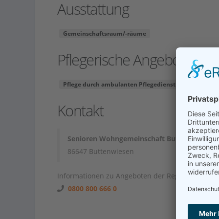
Ausstattung
Gemeinschaftsraum/-räume
Pflegerische Angebote
Pflege durch ambulanten Pflegedienst
Kontakt
Senioren Wohngemeinschaft Buttenwiesen
86647 Buttenwiesen
Informationen zu Angeboten der Region unter
0800 800 666 0