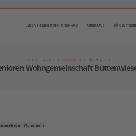
LEBEN IN EINER SENIOREN-WG
ÜBER UNS
FÜR BETREIB
DEUTSCHLAND
BUTTENWIESEN
PÄSENTATION
enioren Wohngemeinschaft Buttenwies
arrierefrei im Wohnraum