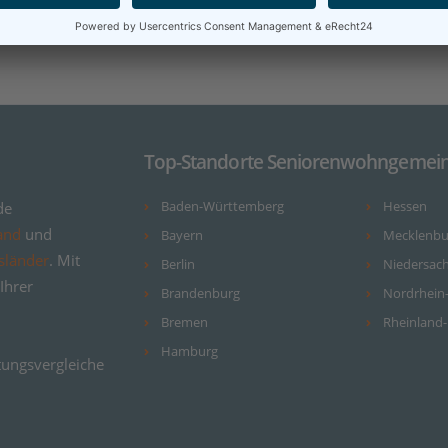
Top-Standorte Seniorenwohngemein
de
Baden-Württemberg
Hessen
and
und
Bayern
Mecklenb
sländer
. Mit
Berlin
Niedersac
Ihrer
Brandenburg
Nordrhein
Bremen
Rheinland-
Hamburg
ungsvergleiche