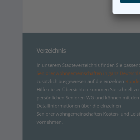
Verzeichnis
In unserem Städteverzeichnis finden Sie passen
Seniorenwohngemeinschaften in ganz Deutschl
zusätzlich ausgewiesen auf die einzelnen
Bunde
Hilfe dieser Übersichten kommen Sie schnell zu 
persönlichen Senioren-WG und können mit den
Detailinformationen über die einzelnen
Seniorenwohngemeinschaften Kosten- und Leist
vornehmen.