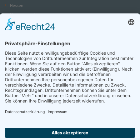
Hessen
Mecklenburg-Vorpommern
Niedersachsen
Nordrhein-Westfalen
Rheinland-Pfalz
Saarland
Sachsen
Sachsen-Anhalt
Schleswig-Holstein
Thüringen
Sie suchen einen Platz in einer
Seniorenwohngemeinschaft?
Wir sind auch telefonisch für Sie da und helfen.