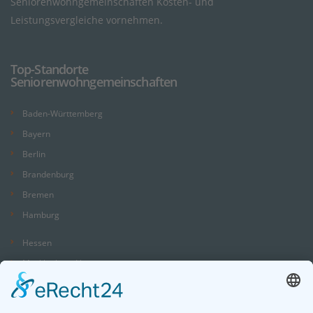
Seniorenwohngemeinschaften Kosten- und
Leistungsvergleiche vornehmen.
Top-Standorte
Seniorenwohngemeinschaften
Baden-Württemberg
Bayern
Berlin
Brandenburg
Bremen
Hamburg
Hessen
Mecklenburg-Vorpommern
Niedersachsen
Nordrhein-Westfalen