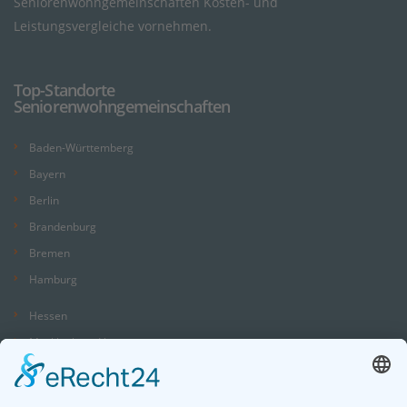
Seniorenwohngemeinschaften Kosten- und
Leistungsvergleiche vornehmen.
Top-Standorte
Seniorenwohngemeinschaften
Baden-Württemberg
Bayern
Berlin
Brandenburg
Bremen
Hamburg
Hessen
Mecklenburg-Vorpommern
Niedersachsen
Nordrhein-Westfalen