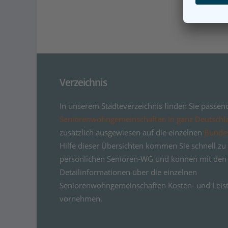
Verzeichnis
In unserem Städteverzeichnis finden Sie passen
Seniorenwohngemeinschaften in ganz Deutschl
zusätzlich ausgewiesen auf die einzelnen
Bunde
Hilfe dieser Übersichten kommen Sie schnell zu 
persönlichen Senioren-WG und können mit den
Detailinformationen über die einzelnen
Seniorenwohngemeinschaften Kosten- und Leist
vornehmen.