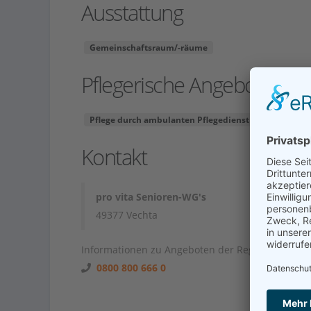
Ausstattung
Gemeinschaftsraum/-räume
Pflegerische Angebote
Pflege durch ambulanten Pflegedienst
Kontakt
pro vita Senioren-WG's
49377 Vechta
Informationen zu Angeboten der Region unter
0800 800 666 0