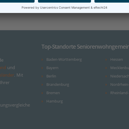
Top-Standorte Seniorenwohngemein
de
Baden-Württemberg
Hessen
and
und
Bayern
Mecklenb
sländer
. Mit
Berlin
Niedersac
Ihrer
Brandenburg
Nordrhein
Bremen
Rheinland-
Hamburg
ungsvergleiche