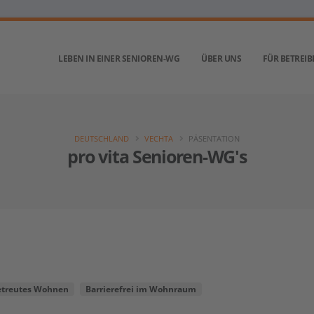
LEBEN IN EINER SENIOREN-WG
ÜBER UNS
FÜR BETREIB
DEUTSCHLAND
VECHTA
PÄSENTATION
pro vita Senioren-WG's
etreutes Wohnen
Barrierefrei im Wohnraum