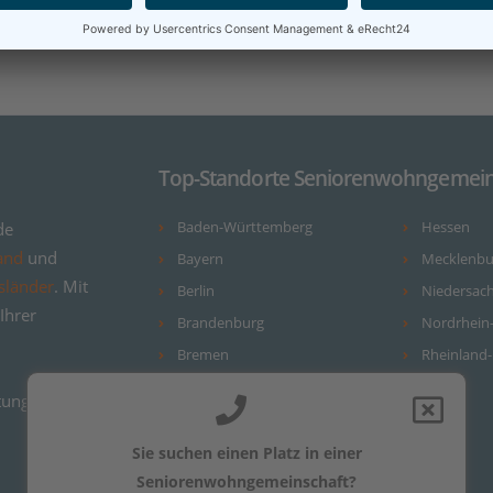
Top-Standorte Seniorenwohngemein
de
Baden-Württemberg
Hessen
and
und
Bayern
Mecklenb
sländer
. Mit
Berlin
Niedersac
Ihrer
Brandenburg
Nordrhein
Bremen
Rheinland-
Hamburg
ungsvergleiche
Sie suchen einen Platz in einer
Seniorenwohngemeinschaft?