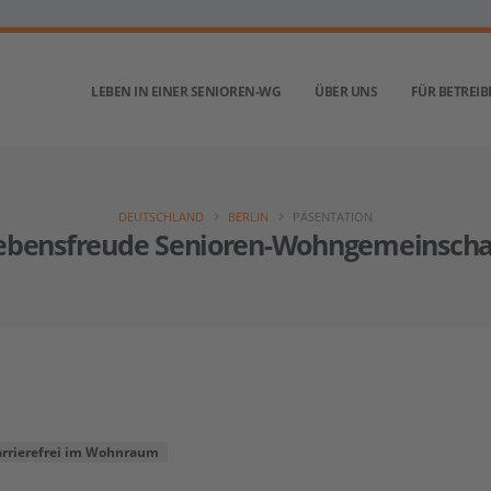
LEBEN IN EINER SENIOREN-WG
ÜBER UNS
FÜR BETREIB
DEUTSCHLAND
BERLIN
PÄSENTATION
ebensfreude Senioren-Wohngemeinscha
arrierefrei im Wohnraum