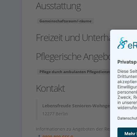
Ausstattung
Gemeinschaftsraum/-räume
Freizeit und Unterhaltung
Pflegerische Angebote
Pflege durch ambulanten Pflegedienst
Junge Pfle
Kontakt
Lebensfreude Senioren-Wohngemeinschaft
12277 Berlin
Informationen zu Angeboten der Region unter
0800 800 666 0