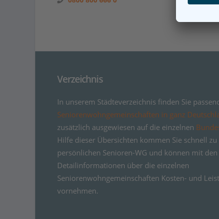
Verzeichnis
In unserem Städteverzeichnis finden Sie passen
Seniorenwohngemeinschaften in ganz Deutschl
zusätzlich ausgewiesen auf die einzelnen
Bunde
Hilfe dieser Übersichten kommen Sie schnell zu 
persönlichen Senioren-WG und können mit den
Detailinformationen über die einzelnen
Seniorenwohngemeinschaften Kosten- und Leist
vornehmen.