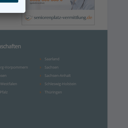
schaften
Saarland
urg-Vorpommern
Sachsen
hsen
Sachsen-Anhalt
-Westfalen
Schleswig-Holstein
Pfalz
Thüringen