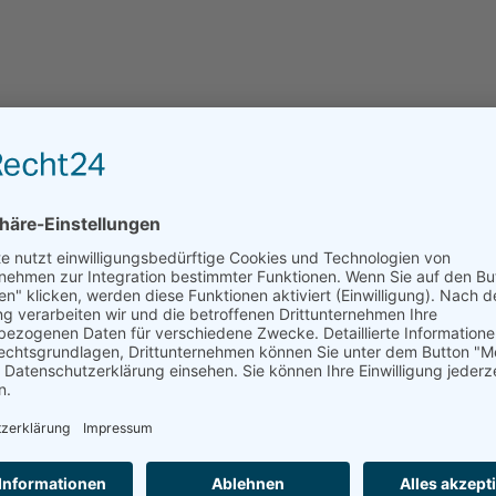
ge
Demenzpflege
Palliativpflege
ANFRAGE AN DAS HAUS
ANFRAGE AN EINRICHTUNGEN DER REGION