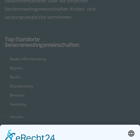
Detailinformationen über die einzelnen
Seniorenwohngemeinschaften Kosten- und
Leistungsvergleiche vornehmen.
Top-Standorte
Seniorenwohngemeinschaften
Baden-Württemberg
Bayern
Berlin
Brandenburg
Bremen
Hamburg
Hessen
Mecklenburg-Vorpommern
Niedersachsen