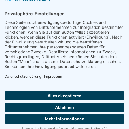
Nordrhein-Westfalen
Rheinland-Pfalz
Saarland
Sachsen
Sachsen-Anhalt
Schleswig-Holstein
Thüringen
Sie suchen einen Platz in einer
Seniorenwohngemeinschaft?
Wir sind auch telefonisch für Sie da und helfen.
Montag-Freitag von 8:00 - 16:30 Uhr
Ein Portal der
ProAgeMedia GmbH & Co. KG
.
0800 800 666 0
Nutzungsbedingungen
Datenschutz
Impressum