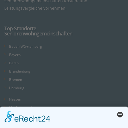
Seniorenwohngemeinschaften Kosten- und
Leistungsvergleiche vornehmen.
Top-Standorte
Seniorenwohngemeinschaften
Baden-Württemberg
Bayern
Berlin
Brandenburg
Bremen
Hamburg
Hessen
Mecklenburg-Vorpommern
Niedersachsen
Nordrhein-Westfalen