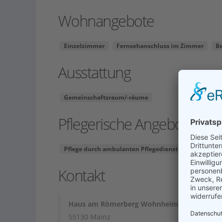
Wohnangebote
Einzelzimmer
Fernsehanschluss im Zimmer
B
Ausstattung
Gemeinschaftsraum/-räume
Pflegerische Angebote
Pflege durch ambulanten Pflegedienst
Demenzpfl
Kontakt
Haus am Römerberg Wohnheim mit Pflegest
55130 Mainz