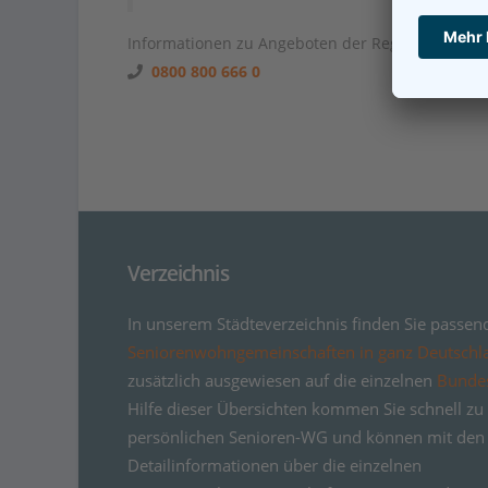
Informationen zu Angeboten der Region unter
0800 800 666 0
Verzeichnis
In unserem Städteverzeichnis finden Sie passen
Seniorenwohngemeinschaften in ganz Deutschl
zusätzlich ausgewiesen auf die einzelnen
Bunde
Hilfe dieser Übersichten kommen Sie schnell zu 
persönlichen Senioren-WG und können mit den
Detailinformationen über die einzelnen