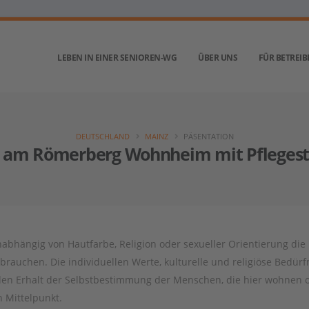
LEBEN IN EINER SENIOREN-WG
ÜBER UNS
FÜR BETREIB
DEUTSCHLAND
MAINZ
PÄSENTATION
 am Römerberg Wohnheim mit Pflegest
ängig von Hautfarbe, Religion oder sexueller Orientierung die
brauchen. Die individuellen Werte, kulturelle und religiöse Bedürf
t den Erhalt der Selbstbestimmung der Menschen, die hier wohnen 
 Mittelpunkt.