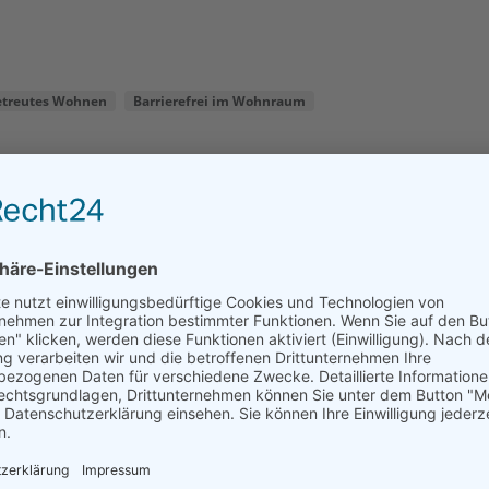
etreutes Wohnen
Barrierefrei im Wohnraum
ege
ation
Hier sind die aktuellen Informationen zu
Seniorenwohngemeinschaften und freien Zimmern 