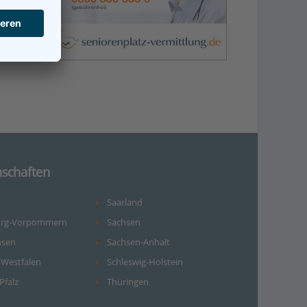
schaften
Saarland
urg-Vorpommern
Sachsen
hsen
Sachsen-Anhalt
-Westfalen
Schleswig-Holstein
Pfalz
Thüringen