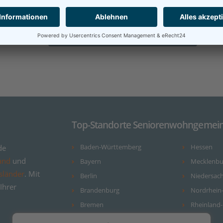
Region. Kompakt!
ANFRAGE AN EINRICHTUNGEN DER REGION
Top-Standorte Seniorenwohngemein
de
Baden-Württemberg
Hessen
and
und
Bayern
Mecklenb
sländer
. Mit
Berlin
Niedersac
Ihrer
Brandenburg
Nordrhein
Bremen
Rheinland-
Hamburg