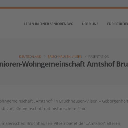
LEBEN IN EINER SENIOREN-WG
ÜBER UNS
FÜR BETREIB
DEUTSCHLAND
BRUCHHAUSEN-VILSEN
PÄSENTATION
ioren-Wohngemeinschaft Amtshof Bru
hngemeinschaft „Amtshof“ in Bruchhausen-Vilsen – Geborgenheit
ndlicher Gemeinschaft mit historischem Flair
 malerischen Bruchhausen-Vilsen bietet der „Amtshof“ älteren