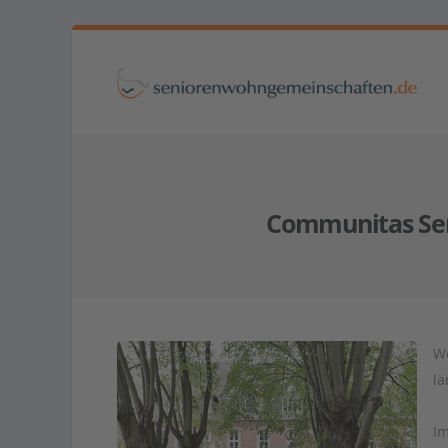
Communitas Sen
Wo
lä
Im