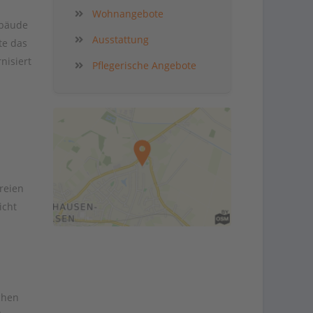
Wohnangebote
ebäude
Ausstattung
te das
nisiert
Pflegerische Angebote
reien
icht
chen