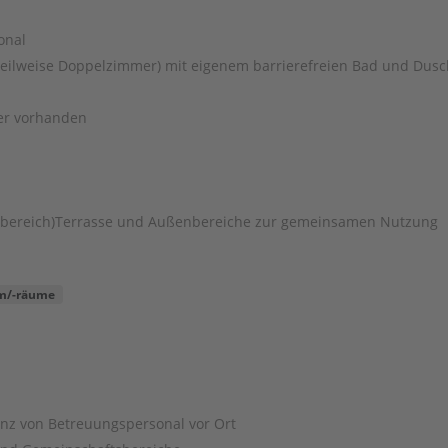
onal
teilweise Doppelzimmer) mit eigenem barrierefreien Bad und Dus
er vorhanden
sbereich)Terrasse und Außenbereiche zur gemeinsamen Nutzung
m/-räume
nz von Betreuungspersonal vor Ort