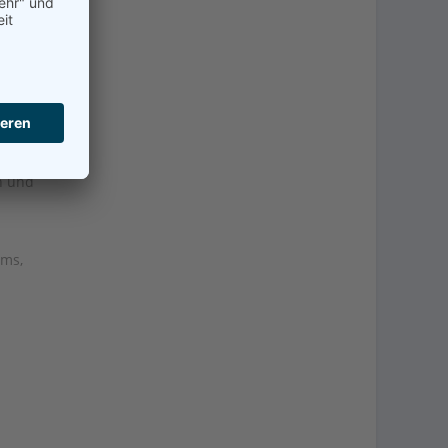
e
d
nen
h und
ims,