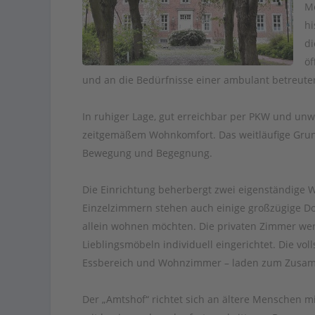
M
hi
di
öf
und an die Bedürfnisse einer ambulant betreut
In ruhiger Lage, gut erreichbar per PKW und unw
zeitgemäßem Wohnkomfort. Das weitläufige Grun
Bewegung und Begegnung.
Die Einrichtung beherbergt zwei eigenständige W
Einzelzimmern stehen auch einige großzügige Do
allein wohnen möchten. Die privaten Zimmer w
Lieblingsmöbeln individuell eingerichtet. Die vo
Essbereich und Wohnzimmer – laden zum Zusamm
Der „Amtshof“ richtet sich an ältere Menschen 