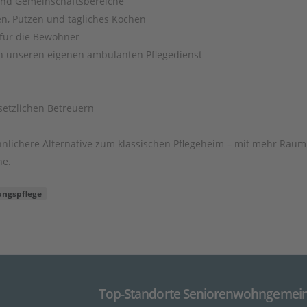
und Gemeinschaftsbereiche
n, Putzen und tägliches Kochen
 für die Bewohner
ch unseren eigenen ambulanten Pflegedienst
etzlichen Betreuern
ohnlichere Alternative zum klassischen Pflegeheim – mit mehr Raum
he.
ungspflege
Top-Standorte Seniorenwohngemein