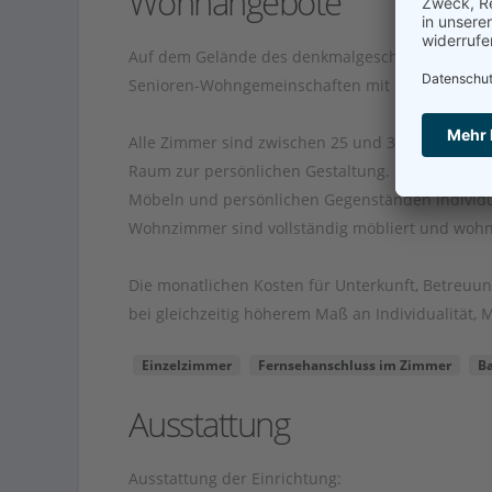
Wohnangebote
Auf dem Gelände des denkmalgeschützten Amtsho
Senioren-Wohngemeinschaften mit insgesamt 24 Pl
Alle Zimmer sind zwischen 25 und 30 m² groß, ve
Raum zur persönlichen Gestaltung. Die privat
Möbeln und persönlichen Gegenständen individue
Wohnzimmer sind vollständig möbliert und wohnl
Die monatlichen Kosten für Unterkunft, Betreuun
bei gleichzeitig höherem Maß an Individualität, 
Einzelzimmer
Fernsehanschluss im Zimmer
B
Ausstattung
Ausstattung der Einrichtung: