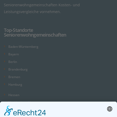
Seniorenwohngemeinschaften Kosten- und
Leistungsvergleiche vornehmen.
Top-Standorte
Seniorenwohngemeinschaften
Baden-Württemberg
Bayern
Berlin
Brandenburg
Bremen
Hamburg
Hessen
Mecklenburg-Vorpommern
Niedersachsen