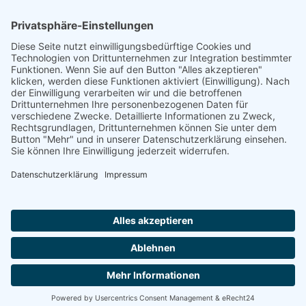
Nordrhein-Westfalen
Rheinland-Pfalz
Saarland
Sachsen
Sachsen-Anhalt
Schleswig-Holstein
Thüringen
Ein Portal der
ProAgeMedia GmbH & Co. KG
.
Nutzungsbedingungen
Datenschutz
Impressum