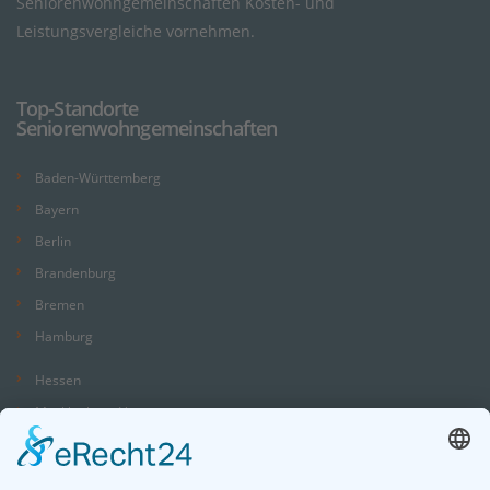
Seniorenwohngemeinschaften Kosten- und
Leistungsvergleiche vornehmen.
Top-Standorte
Seniorenwohngemeinschaften
Baden-Württemberg
Bayern
Berlin
Brandenburg
Bremen
Hamburg
Hessen
Mecklenburg-Vorpommern
Niedersachsen
Nordrhein-Westfalen