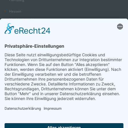
Hessen
Mecklenburg-Vorpommern
Niedersachsen
Nordrhein-Westfalen
Rheinland-Pfalz
Saarland
Sachsen
Sachsen-Anhalt
Schleswig-Holstein
Thüringen