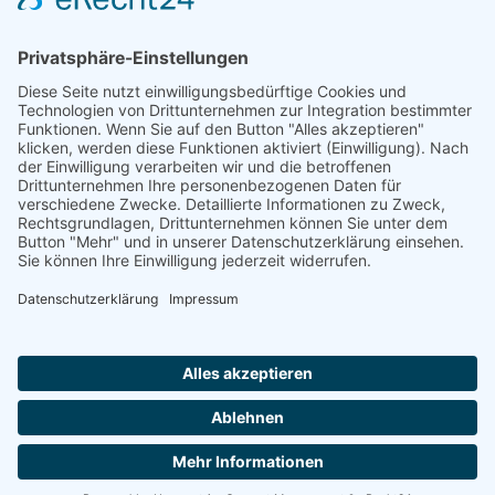
Nordrhein-Westfalen
Rheinland-Pfalz
Saarland
Sachsen
Sachsen-Anhalt
Schleswig-Holstein
Thüringen
Sie suchen einen Platz in einer
Seniorenwohngemeinschaft?
Wir sind auch telefonisch für Sie da und helfen.
Montag-Freitag von 8:00 - 16:30 Uhr
Ein Portal der
ProAgeMedia GmbH & Co. KG
.
0800 800 666 0
Nutzungsbedingungen
Datenschutz
Impressum