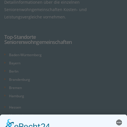
Detailinformationen über die einzelnen
Seniorenwohngemeinschaften Kosten- und
Leistungsvergleiche vornehmen.
Top-Standorte
Seniorenwohngemeinschaften
Baden-Württemberg
Bayern
Berlin
Brandenburg
Bremen
Hamburg
Hessen
Mecklenburg-Vorpommern
Niedersachsen