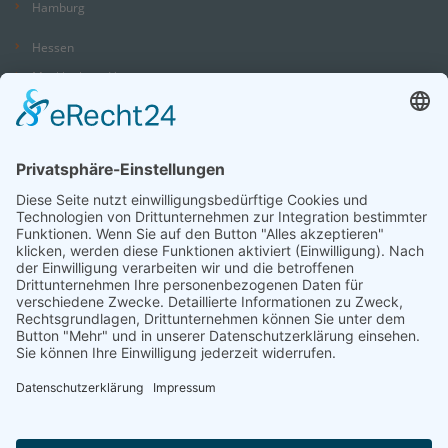
Hamburg
Hessen
Mecklenburg-Vorpommern
Niedersachsen
Nordrhein-Westfalen
Rheinland-Pfalz
Saarland
Sachsen
Sachsen-Anhalt
Schleswig-Holstein
Thüringen