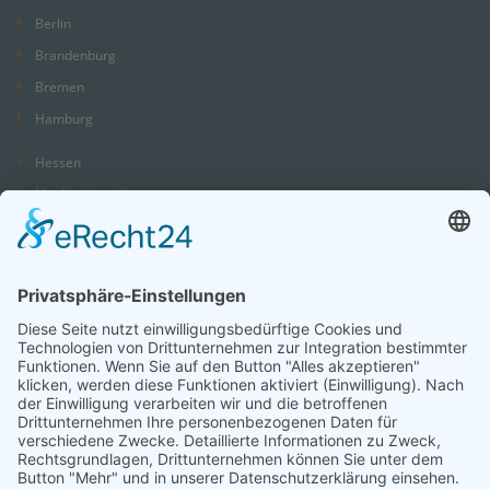
Berlin
Brandenburg
Bremen
Hamburg
Hessen
Mecklenburg-Vorpommern
Niedersachsen
Nordrhein-Westfalen
Rheinland-Pfalz
Saarland
Sachsen
Sachsen-Anhalt
Schleswig-Holstein
Thüringen