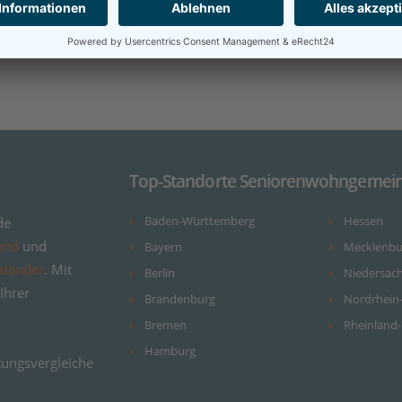
Top-Standorte Seniorenwohngemein
de
Baden-Württemberg
Hessen
and
und
Bayern
Mecklenb
sländer
. Mit
Berlin
Niedersac
Ihrer
Brandenburg
Nordrhein
Bremen
Rheinland-
Hamburg
ungsvergleiche