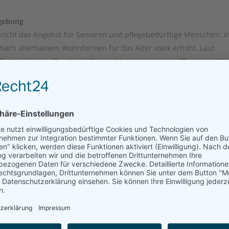
gebung
richt das Angebot für Senioren und pflegebedürftige Menschen. I
nach alternativen Wohnformen für das Alter stark erhöht. Laut
 Deutschlands pflegebedürftig und benötigen einen Pflegegrad. Vie
hörige und unter Zuhilfenahme eines mobilen Pflegedienstes statt.
 ist, dann ist der Umzug in eine Seniorenwohngemeinschaft eine g
finden Sie eine Übersicht über das Angebot an Pflegeplätzen in
einschaften und Intensivpflege-Wohngemeinschaften in Anklam
ften werden von mobilen Pflegediensten betreut. Bitte denken 
flegegrad zu beantragen.