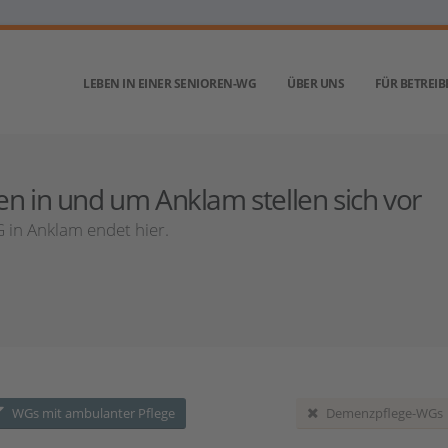
LEBEN IN EINER SENIOREN-WG
ÜBER UNS
FÜR BETREIB
in und um Anklam stellen sich vor
in Anklam endet hier.
WGs mit ambulanter Pflege
Demenzpflege-WGs