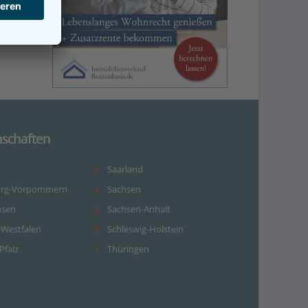
schaften
Saarland
urg-Vorpommern
Sachsen
hsen
Sachsen-Anhalt
-Westfalen
Schleswig-Holstein
Pfalz
Thüringen