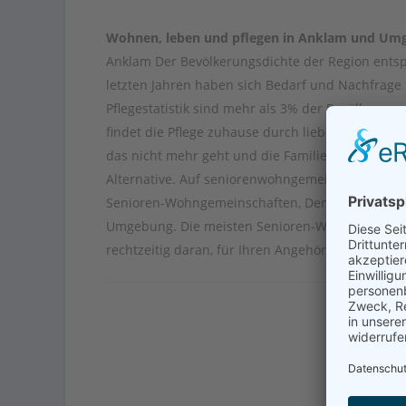
Wohnen, leben und pflegen in Anklam und Um
Anklam Der Bevölkerungsdichte der Region entsp
letzten Jahren haben sich Bedarf und Nachfrage 
Pflegestatistik sind mehr als 3% der Bevölkerung
findet die Pflege zuhause durch liebevolle Ange
das nicht mehr geht und die Familie überfordert
Alternative. Auf seniorenwohngemeinschaften.de 
Senioren-Wohngemeinschaften, Demenz-Wohngem
Umgebung. Die meisten Senioren-Wohngemeinscha
rechtzeitig daran, für Ihren Angehörigen einen P