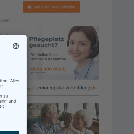
Senioren WGs anfragen
n den
lfach
 Wenn
ute
 und
Sie