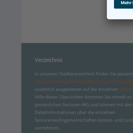
Verzeichnis
In unserem Städteverzeichnis finden Sie passen
Seniorenwohngemeinschaften in ganz Deutschl
zusätzlich ausgewiesen auf die einzelnen
Bunde
Hilfe dieser Übersichten kommen Sie schnell zu 
persönlichen Senioren-WG und können mit den
Detailinformationen über die einzelnen
Seniorenwohngemeinschaften Kosten- und Leist
vornehmen.